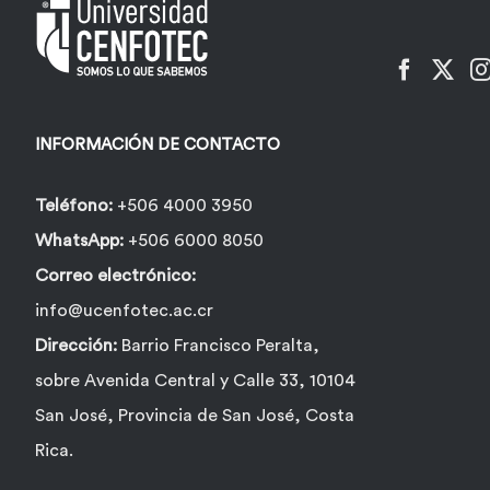
pueden
elegir
en
la
INFORMACIÓN DE CONTACTO
página
de
Teléfono:
+506 4000 3950
producto
WhatsApp:
+506 6000 8050
Correo electrónico:
info@ucenfotec.ac.cr
Dirección:
Barrio Francisco Peralta,
sobre Avenida Central y Calle 33, 10104
San José, Provincia de San José, Costa
Rica.