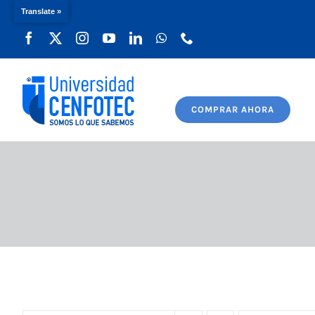
Translate »
Saltar
al
contenido
COMPRAR AHORA