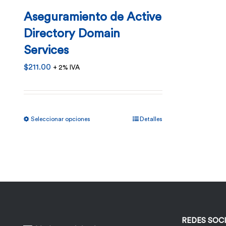
Aseguramiento de Active
Directory Domain
Services
$
211.00
+ 2% IVA
Este
Seleccionar opciones
Detalles
producto
tiene
múltiples
variantes.
Las
opciones
REDES SOC
se