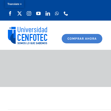
Translate »
Saltar
al
contenido
COMPRAR AHORA