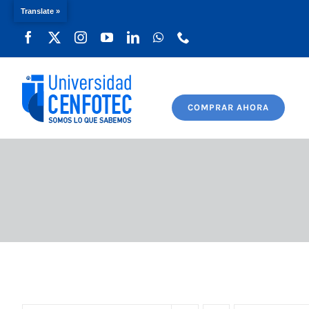
Translate »
Saltar
al
contenido
COMPRAR AHORA