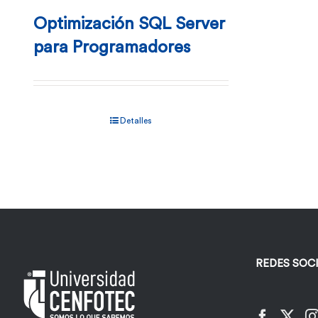
Optimización SQL Server
para Programadores
Detalles
REDES SOC