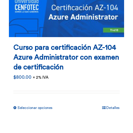
Curso para certificación AZ-104
Azure Administrator con examen
de certificación
$
800.00
+ 2% IVA
Este
Seleccionar opciones
Detalles
producto
tiene
múltiples