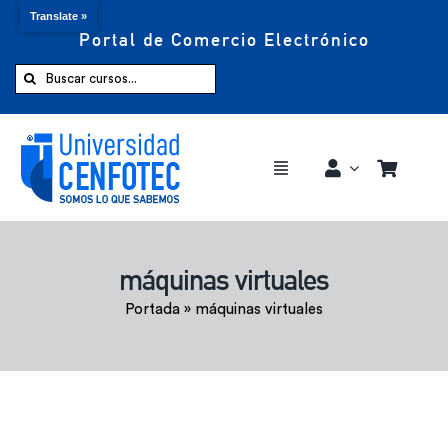
Translate »
Portal de Comercio Electrónico
Saltar
al
Buscar:
contenido
Toggle
Navigation
Comprar ahora
máquinas virtuales
Inicio
Portada
»
máquinas virtuales
Cursos
CENFOTEC 360°