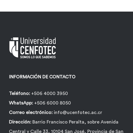
variantes.
Las
opciones
se
pueden
elegir
en
la
INFORMACIÓN DE CONTACTO
página
de
Teléfono:
+506 4000 3950
producto
WhatsApp:
+506 6000 8050
Correo electrónico:
info@ucenfotec.ac.cr
Dirección:
Barrio Francisco Peralta, sobre Avenida
Central y Calle 33, 10104 San José, Provincia de San