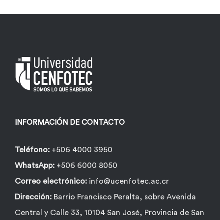
variantes.
Las
opciones
se
pueden
elegir
en
la
INFORMACIÓN DE CONTACTO
página
de
Teléfono:
+506 4000 3950
producto
WhatsApp:
+506 6000 8050
Correo electrónico:
info@ucenfotec.ac.cr
Dirección:
Barrio Francisco Peralta, sobre Avenida
Central y Calle 33, 10104 San José, Provincia de San