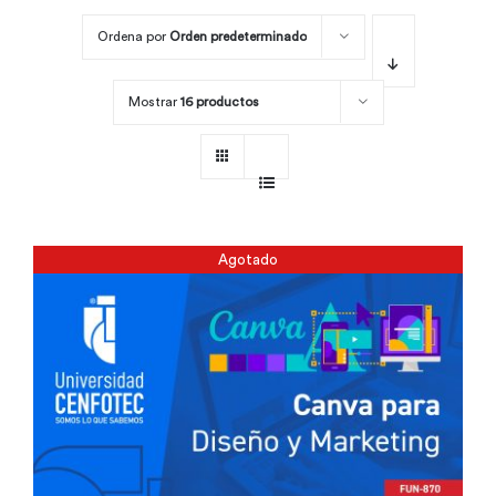
Ordena por
Orden predeterminado
Por área
Mostrar
16 productos
Carreras
Empresas
Agotado