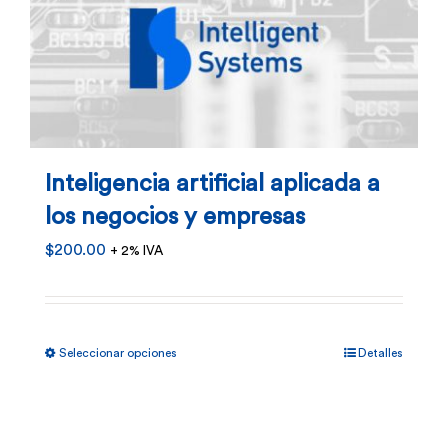
producto
Inteligencia artificial aplicada a
los negocios y empresas
$
200.00
+ 2% IVA
Este
Seleccionar opciones
Detalles
producto
tiene
múltiples