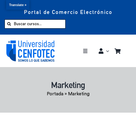
Translate »
Portal de Comercio Electrónico
Saltar
al
Buscar:
contenido
Toggle
Navigation
Comprar ahora
Marketing
Inicio
Portada
»
Marketing
Cursos
CENFOTEC 360°