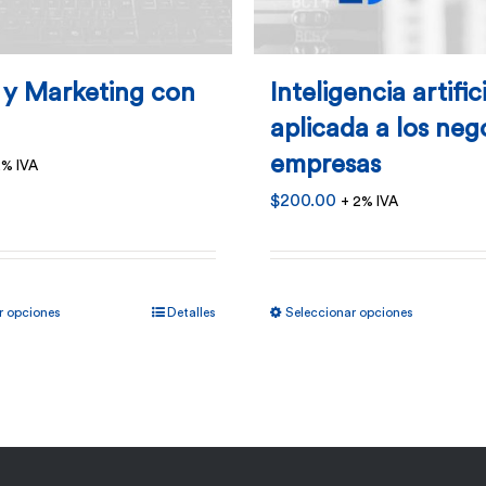
 y Marketing con
Inteligencia artific
aplicada a los neg
empresas
2% IVA
$
200.00
+ 2% IVA
Este
Este
r opciones
Detalles
Seleccionar opciones
producto
product
tiene
tiene
múltiples
múltiples
variantes.
variantes
Las
Las