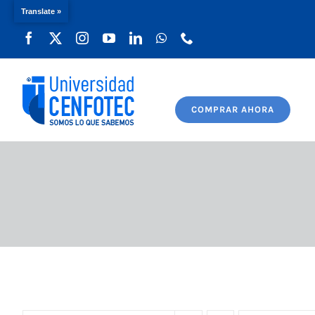
Translate »
Saltar
al
contenido
COMPRAR AHORA