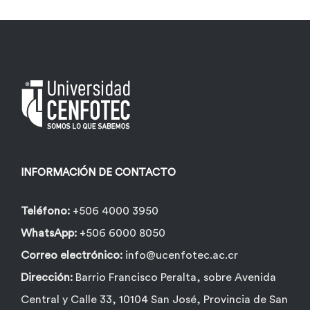
variantes.
Las
opciones
se
pueden
elegir
en
la
INFORMACIÓN DE CONTACTO
página
de
Teléfono:
+506 4000 3950
producto
WhatsApp:
+506 6000 8050
Correo electrónico:
info@ucenfotec.ac.cr
Dirección:
Barrio Francisco Peralta, sobre Avenida
Central y Calle 33, 10104 San José, Provincia de San