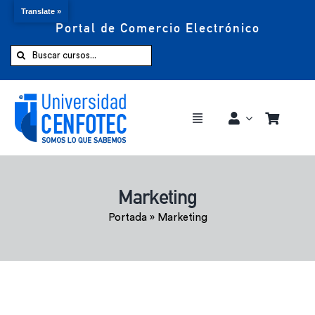
Translate »
Portal de Comercio Electrónico
Saltar
al
Buscar:
contenido
Toggle
Navigation
Comprar ahora
Marketing
Inicio
Portada
»
Marketing
Cursos
CENFOTEC 360°