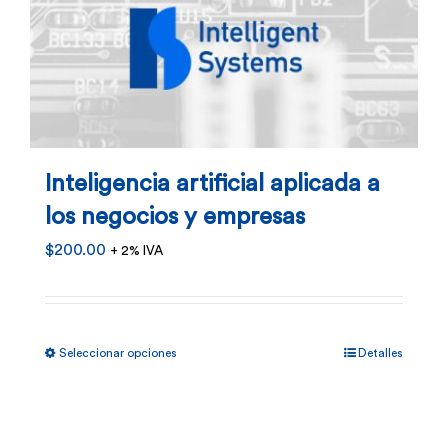
producto
Inteligencia artificial aplicada a
los negocios y empresas
$
200.00
+ 2% IVA
Este
Seleccionar opciones
Detalles
producto
tiene
múltiples