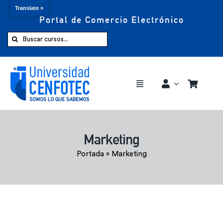
Translate »
Portal de Comercio Electrónico
Saltar
al
Buscar:
contenido
Toggle
Navigation
Comprar ahora
Marketing
Inicio
Portada
»
Marketing
Cursos
CENFOTEC 360°