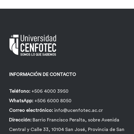
variantes.
Las
opciones
se
pueden
elegir
en
la
INFORMACIÓN DE CONTACTO
página
de
Teléfono:
+506 4000 3950
producto
WhatsApp:
+506 6000 8050
Correo electrónico:
info@ucenfotec.ac.cr
Dirección:
Barrio Francisco Peralta, sobre Avenida
Central y Calle 33, 10104 San José, Provincia de San