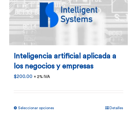
producto
Inteligencia artificial aplicada a
los negocios y empresas
$
200.00
+ 2% IVA
Este
Seleccionar opciones
Detalles
producto
tiene
múltiples