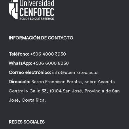
pueden
elegir
en
la
INFORMACIÓN DE CONTACTO
página
de
Teléfono:
+506 4000 3950
producto
WhatsApp:
+506 6000 8050
Correo electrónico:
info@ucenfotec.ac.cr
Dirección:
Barrio Francisco Peralta, sobre Avenida
Central y Calle 33, 10104 San José, Provincia de San
José, Costa Rica.
REDES SOCIALES