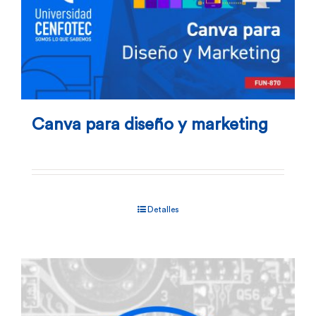
página
de
producto
Canva para diseño y marketing
Detalles