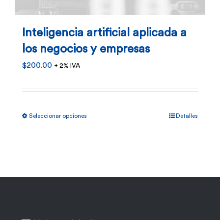
Inteligencia artificial aplicada a
los negocios y empresas
$
200.00
+ 2% IVA
Este
Seleccionar opciones
Detalles
producto
tiene
múltiples
variantes.
Las
opciones
se