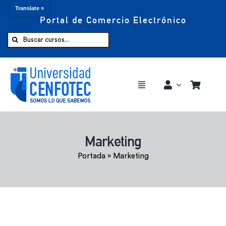
Translate »
Portal de Comercio Electrónico
Saltar
al
Buscar:
contenido
Toggle
Navigation
Comprar ahora
Marketing
Inicio
Portada
»
Marketing
Cursos
CENFOTEC 360°