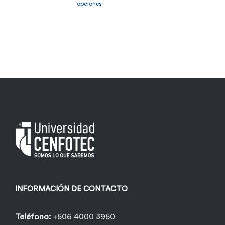
producto
opciones
tiene
múltiples
variantes.
Las
opciones
se
pueden
elegir
en
la
página
INFORMACIÓN DE CONTACTO
de
producto
Teléfono:
+506 4000 3950