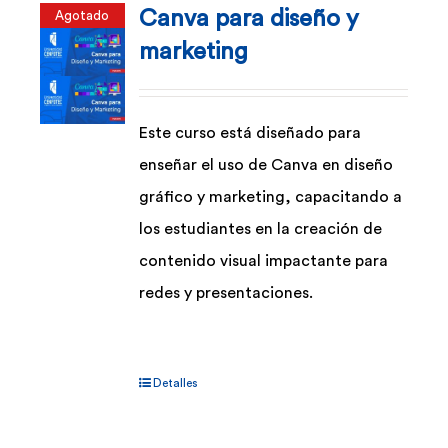
Canva para diseño y
Agotado
Las
marketing
opciones
se
pueden
Este curso está diseñado para
elegir
enseñar el uso de Canva en diseño
en
gráfico y marketing, capacitando a
la
los estudiantes en la creación de
página
contenido visual impactante para
de
redes y presentaciones.
producto
Detalles