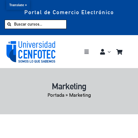
Translate »
Portal de Comercio Electrónico
Saltar
al
Buscar:
contenido
Toggle
Navigation
Comprar ahora
Marketing
Inicio
Portada
»
Marketing
Cursos
CENFOTEC 360°