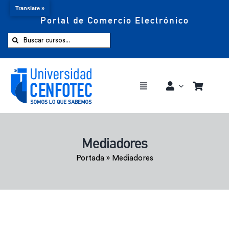
Translate »
Portal de Comercio Electrónico
Saltar
al
Buscar:
contenido
Toggle
Navigation
Comprar ahora
Mediadores
Inicio
Portada
»
Mediadores
Cursos
CENFOTEC 360°