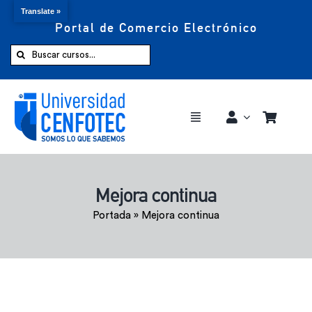
Translate »
Portal de Comercio Electrónico
Saltar
al
Buscar:
contenido
Toggle
Navigation
Comprar ahora
Mejora continua
Inicio
Portada
»
Mejora continua
Cursos
CENFOTEC 360°