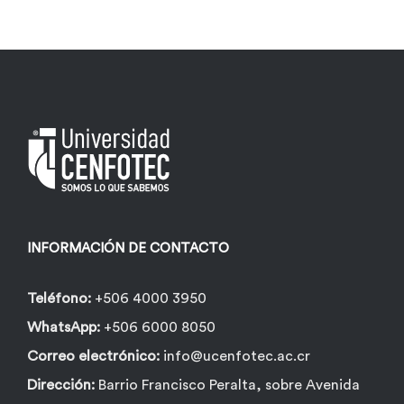
múltiples
variantes.
Las
opciones
se
pueden
elegir
en
la
INFORMACIÓN DE CONTACTO
página
de
Teléfono:
+506 4000 3950
producto
WhatsApp:
+506 6000 8050
Correo electrónico:
info@ucenfotec.ac.cr
Dirección:
Barrio Francisco Peralta, sobre Avenida