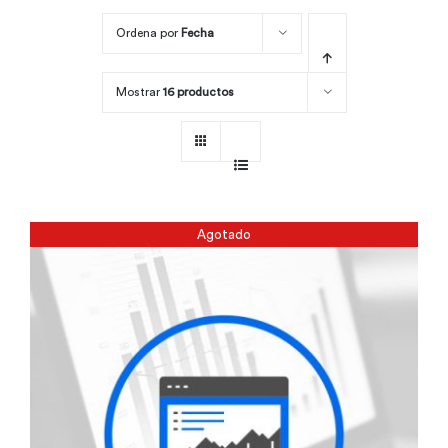
Ordena por
Fecha
Por área
Mostrar
16 productos
Carreras
Empresas
Agotado