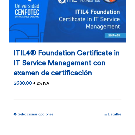
ITIL4® Foundation Certificate in
IT Service Management con
examen de certificación
$
680.00
+ 2% IVA
Este
Seleccionar opciones
Detalles
producto
tiene