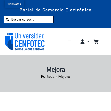
Translate »
Portal de Comercio Electrónico
Saltar
al
Buscar:
contenido
Toggle
Navigation
Comprar ahora
Mejora
Inicio
Portada
»
Mejora
Cursos
CENFOTEC 360°