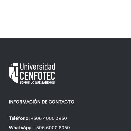
tiene
múltiples
variantes.
Las
opciones
se
pueden
elegir
en
la
página
INFORMACIÓN DE CONTACTO
de
producto
Teléfono:
+506 4000 3950
WhatsApp:
+506 6000 8050