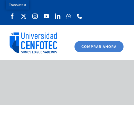
Translate »
Saltar
al
contenido
COMPRAR AHORA