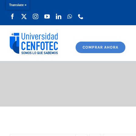
Translate »
Saltar
al
contenido
COMPRAR AHORA