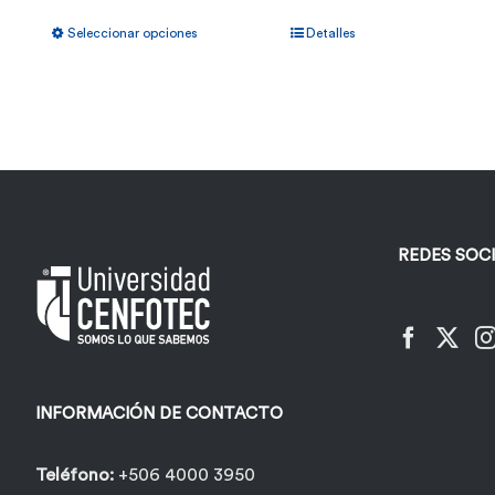
Este
Seleccionar opciones
Detalles
producto
tiene
múltiples
variantes.
Las
opciones
REDES SOC
se
pueden
elegir
en
la
INFORMACIÓN DE CONTACTO
página
de
Teléfono:
+506 4000 3950