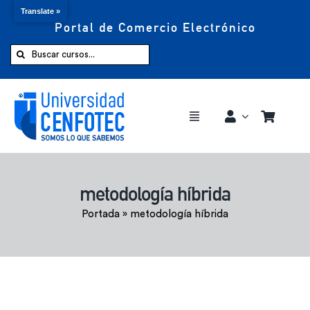
Translate »
Portal de Comercio Electrónico
Saltar
al
Buscar:
contenido
Toggle
Navigation
Comprar ahora
metodología híbrida
Inicio
Portada
»
metodología híbrida
Cursos
CENFOTEC 360°