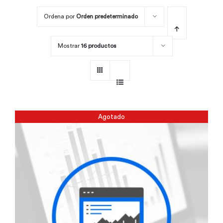
Ordena por
Orden predeterminado
Por área
Mostrar
16 productos
Carreras
Empresas
Agotado