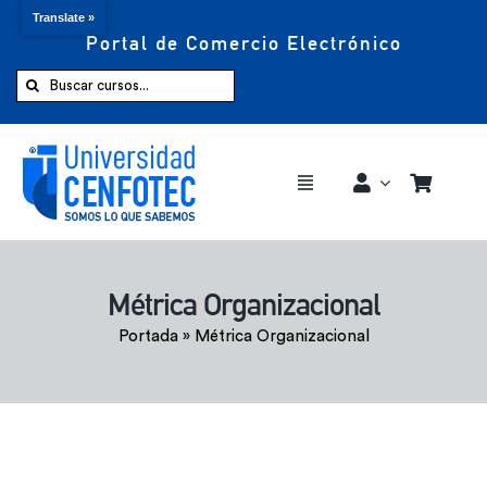
Translate »
Portal de Comercio Electrónico
Saltar
al
Buscar:
contenido
Toggle
Navigation
Comprar ahora
Métrica Organizacional
Inicio
Portada
»
Métrica Organizacional
Cursos
CENFOTEC 360°