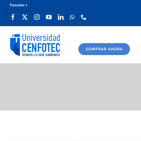
Translate »
Saltar
al
contenido
COMPRAR AHORA