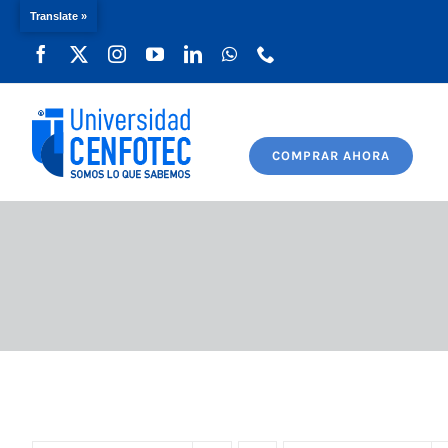
Translate »
Saltar
al
contenido
COMPRAR AHORA