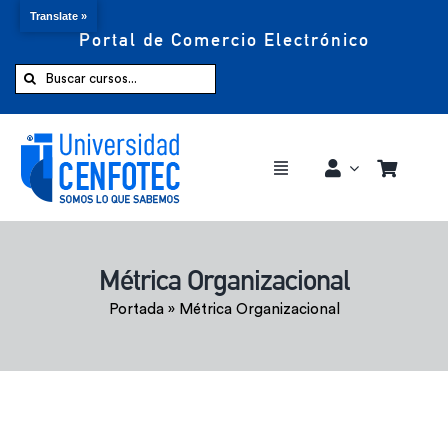
Translate »
Portal de Comercio Electrónico
Saltar
al
Buscar:
contenido
Toggle
Navigation
Comprar ahora
Métrica Organizacional
Inicio
Portada
»
Métrica Organizacional
Cursos
CENFOTEC 360°