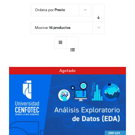
Ordena por
Precio
Por área
Mostrar
16 productos
Carreras
Empresas
Agotado