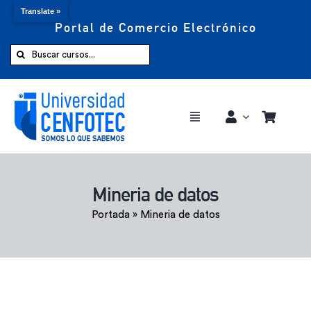
Translate »
Portal de Comercio Electrónico
Saltar
al
Buscar:
contenido
Toggle
Navigation
Comprar ahora
Mineria de datos
Inicio
Portada
»
Mineria de datos
Cursos
CENFOTEC 360°