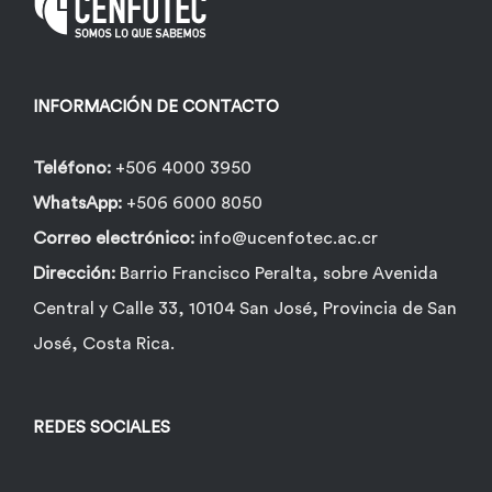
elegir
en
la
INFORMACIÓN DE CONTACTO
página
de
Teléfono:
+506 4000 3950
producto
WhatsApp:
+506 6000 8050
Correo electrónico:
info@ucenfotec.ac.cr
Dirección:
Barrio Francisco Peralta, sobre Avenida
Central y Calle 33, 10104 San José, Provincia de San
José, Costa Rica.
REDES SOCIALES