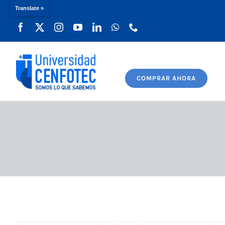
Translate »
Saltar
al
contenido
COMPRAR AHORA