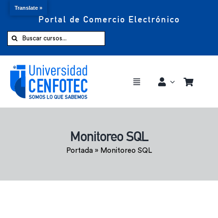
Translate »
Portal de Comercio Electrónico
Saltar
al
Buscar:
contenido
Toggle
Navigation
Comprar ahora
Monitoreo SQL
Inicio
Portada
»
Monitoreo SQL
Cursos
CENFOTEC 360°