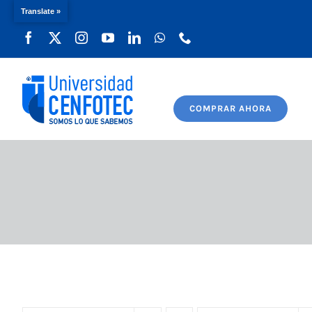
Translate »
Saltar
al
contenido
COMPRAR AHORA