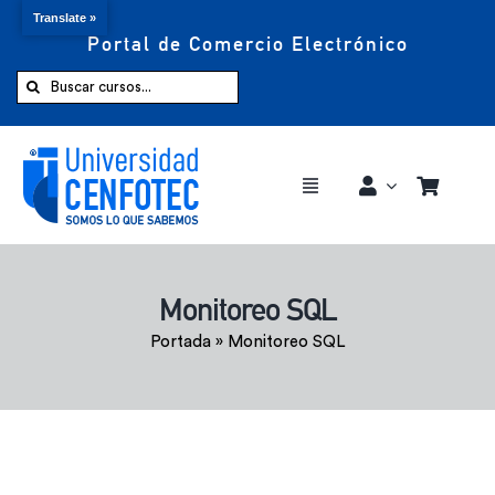
Translate »
Portal de Comercio Electrónico
Saltar
al
Buscar:
contenido
Toggle
Navigation
Comprar ahora
Monitoreo SQL
Inicio
Portada
»
Monitoreo SQL
Cursos
CENFOTEC 360°