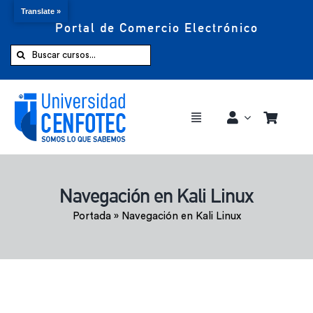
Translate »
Portal de Comercio Electrónico
Saltar
al
Buscar:
contenido
Toggle
Navigation
Comprar ahora
Navegación en Kali Linux
Inicio
Portada
»
Navegación en Kali Linux
Cursos
CENFOTEC 360°