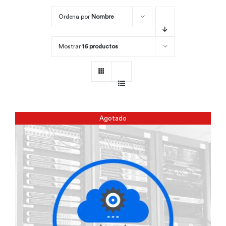
Ordena por
Nombre
Por área
Mostrar
16 productos
Carreras
Empresas
Agotado