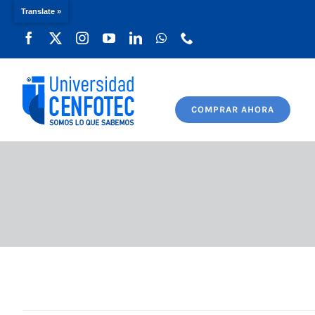
Translate »
Saltar
al
contenido
COMPRAR AHORA