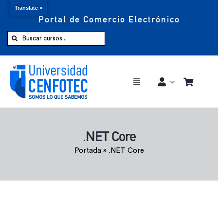
Translate »
Portal de Comercio Electrónico
Saltar
al
Buscar:
contenido
Toggle
Navigation
Comprar ahora
.NET Core
Inicio
Portada
»
.NET Core
Cursos
CENFOTEC 360°