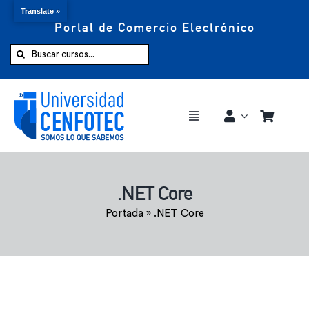
Translate »
Portal de Comercio Electrónico
Saltar
al
Buscar:
contenido
Toggle
Navigation
Comprar ahora
.NET Core
Inicio
Portada
»
.NET Core
Cursos
CENFOTEC 360°