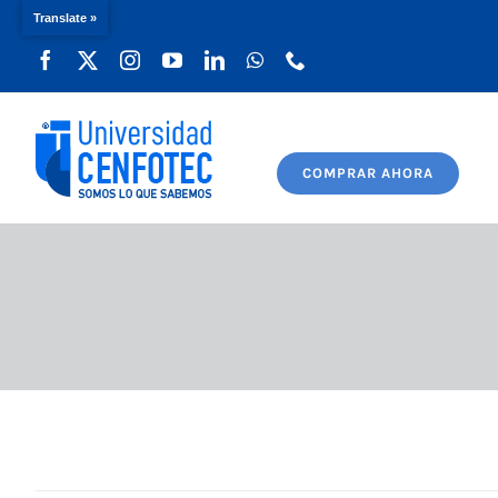
Translate »
Saltar
al
contenido
COMPRAR AHORA