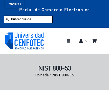
Translate »
Portal de Comercio Electrónico
Saltar
al
Buscar:
contenido
Toggle
Navigation
Comprar ahora
NIST 800-53
Inicio
Portada
»
NIST 800-53
Cursos
CENFOTEC 360°