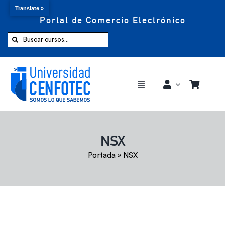
Translate »
Portal de Comercio Electrónico
Saltar
al
Buscar:
contenido
Toggle
Navigation
Comprar ahora
NSX
Inicio
Portada
»
NSX
Cursos
CENFOTEC 360°