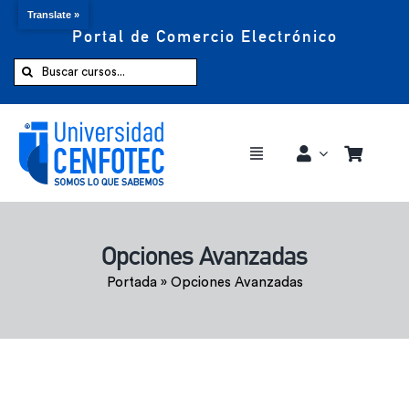
Translate »
Portal de Comercio Electrónico
Saltar
al
Buscar:
contenido
Toggle
Navigation
Comprar ahora
Opciones Avanzadas
Inicio
Portada
»
Opciones Avanzadas
Cursos
CENFOTEC 360°