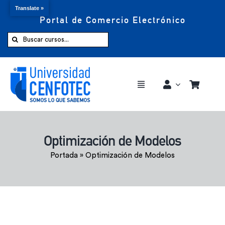
Translate »
Portal de Comercio Electrónico
Saltar
al
Buscar:
contenido
Toggle
Navigation
Comprar ahora
Optimización de Modelos
Inicio
Portada
»
Optimización de Modelos
Cursos
CENFOTEC 360°