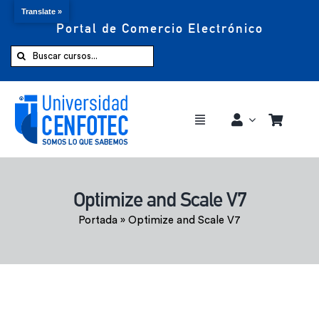
Translate »
Portal de Comercio Electrónico
Saltar
al
Buscar:
contenido
Toggle
Navigation
Comprar ahora
Optimize and Scale V7
Inicio
Portada
»
Optimize and Scale V7
Cursos
CENFOTEC 360°