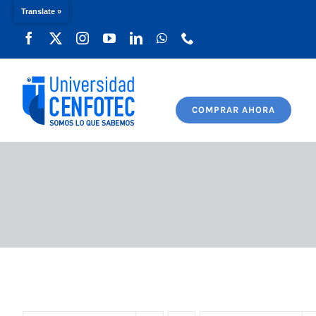
Translate »
Saltar
al
contenido
COMPRAR AHORA