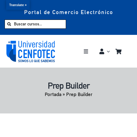
Translate »
Portal de Comercio Electrónico
Saltar
al
Buscar:
contenido
Toggle
Navigation
Comprar ahora
Prep Builder
Inicio
Portada
»
Prep Builder
Cursos
CENFOTEC 360°