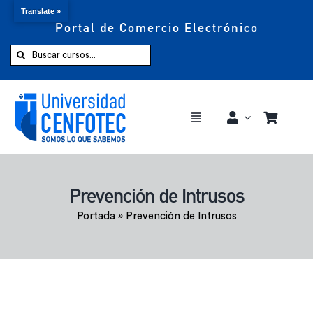
Translate »
Portal de Comercio Electrónico
Saltar
al
Buscar:
contenido
Toggle
Navigation
Comprar ahora
Prevención de Intrusos
Inicio
Portada
»
Prevención de Intrusos
Cursos
CENFOTEC 360°