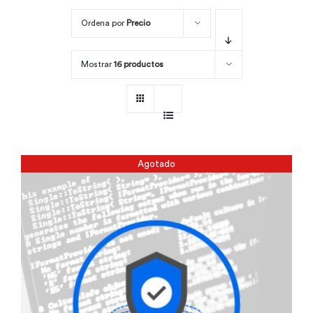
Ordena por
Precio
Por área
Mostrar
16 productos
Carreras
Empresas
Agotado