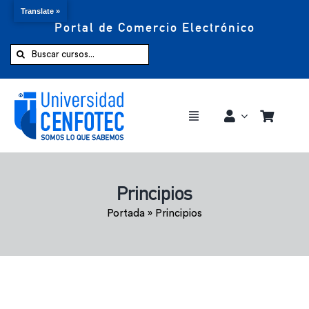
Translate »
Portal de Comercio Electrónico
Saltar
al
Buscar:
contenido
Toggle
Navigation
Comprar ahora
Principios
Inicio
Portada
»
Principios
Cursos
CENFOTEC 360°