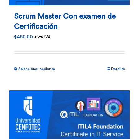
Scrum Master Con examen de
Certificación
$
480.00
+ 2% IVA
Este
Seleccionar opciones
Detalles
producto
tiene
múltiples
variantes.
Las
opciones
se