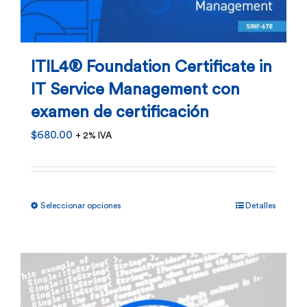
pueden
elegir
en
ITIL4® Foundation Certificate in
la
IT Service Management con
página
examen de certificación
de
$
680.00
+ 2% IVA
producto
Este
Seleccionar opciones
Detalles
producto
tiene
múltiples
variantes.
Las