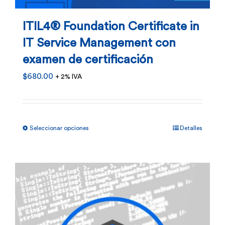
ITIL4® Foundation Certificate in
IT Service Management con
examen de certificación
$
680.00
+ 2% IVA
Este
Seleccionar opciones
Detalles
producto
tiene
múltiples
variantes.
Las
opciones