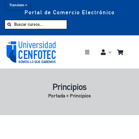
Translate »
Portal de Comercio Electrónico
Saltar
al
Buscar:
contenido
Toggle
Navigation
Comprar ahora
Principios
Inicio
Portada
»
Principios
Cursos
CENFOTEC 360°