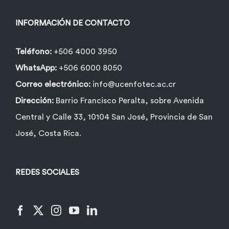
en
la
INFORMACIÓN DE CONTACTO
página
de
Teléfono:
+506 4000 3950
producto
WhatsApp:
+506 6000 8050
Correo electrónico:
info@ucenfotec.ac.cr
Dirección:
Barrio Francisco Peralta, sobre Avenida
Central y Calle 33, 10104 San José, Provincia de San
José, Costa Rica.
REDES SOCIALES