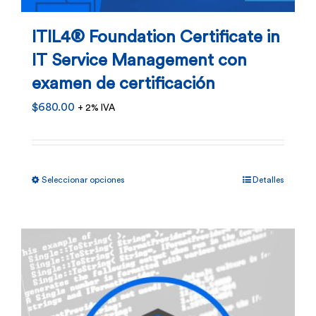
ITIL4® Foundation Certificate in
IT Service Management con
examen de certificación
$
680.00
+ 2% IVA
Este
Seleccionar opciones
Detalles
producto
tiene
múltiples
variantes.
Las
opciones