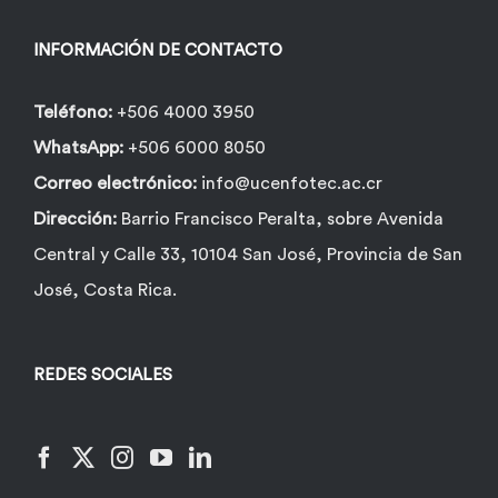
en
la
INFORMACIÓN DE CONTACTO
página
de
Teléfono:
+506 4000 3950
producto
WhatsApp:
+506 6000 8050
Correo electrónico:
info@ucenfotec.ac.cr
Dirección:
Barrio Francisco Peralta, sobre Avenida
Central y Calle 33, 10104 San José, Provincia de San
José, Costa Rica.
REDES SOCIALES