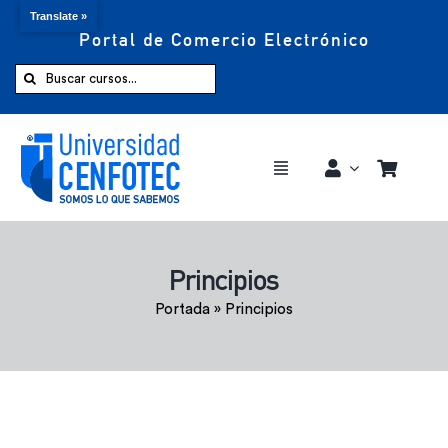
Translate »
Portal de Comercio Electrónico
Saltar
al
Buscar:
contenido
Toggle
Navigation
Comprar ahora
Principios
Inicio
Portada
»
Principios
Cursos
CENFOTEC 360°