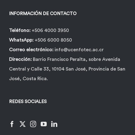
en
la
INFORMACIÓN DE CONTACTO
página
de
Teléfono:
+506 4000 3950
producto
WhatsApp:
+506 6000 8050
Correo electrónico:
info@ucenfotec.ac.cr
Dirección:
Barrio Francisco Peralta, sobre Avenida
Central y Calle 33, 10104 San José, Provincia de San
José, Costa Rica.
REDES SOCIALES