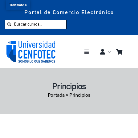
Translate »
Portal de Comercio Electrónico
Saltar
al
Buscar:
contenido
Toggle
Navigation
Comprar ahora
Principios
Inicio
Portada
»
Principios
Cursos
CENFOTEC 360°