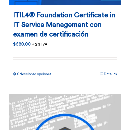
ITIL4® Foundation Certificate in
IT Service Management con
examen de certificación
$
680.00
+ 2% IVA
Este
Seleccionar opciones
Detalles
producto
tiene
múltiples
variantes.
Las
opciones