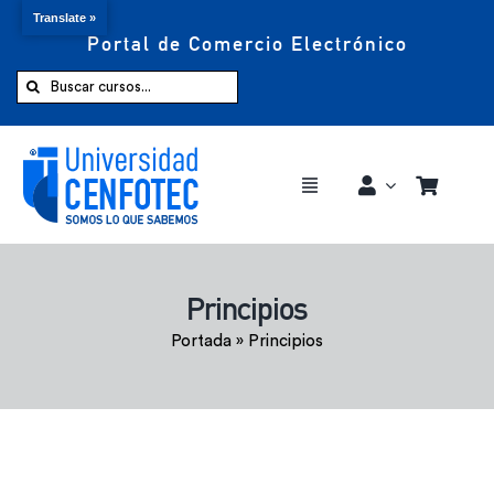
Translate »
Portal de Comercio Electrónico
Saltar
al
Buscar:
contenido
Toggle
Navigation
Comprar ahora
Principios
Inicio
Portada
»
Principios
Cursos
CENFOTEC 360°