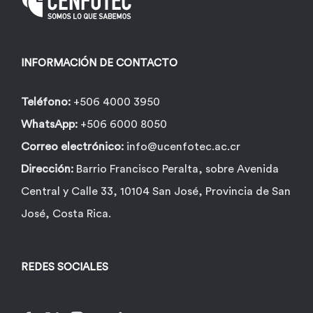
elegir
en
la
INFORMACIÓN DE CONTACTO
página
de
Teléfono:
+506 4000 3950
producto
WhatsApp:
+506 6000 8050
Correo electrónico:
info@ucenfotec.ac.cr
Dirección:
Barrio Francisco Peralta, sobre Avenida
Central y Calle 33, 10104 San José, Provincia de San
José, Costa Rica.
REDES SOCIALES