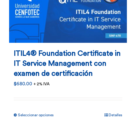
ITIL4® Foundation Certificate in
IT Service Management con
examen de certificación
$
680.00
+ 2% IVA
Este
Seleccionar opciones
Detalles
producto
tiene