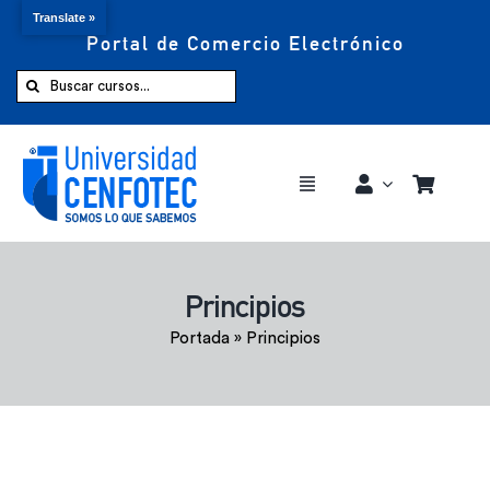
Translate »
Portal de Comercio Electrónico
Saltar
al
Buscar:
contenido
Toggle
Navigation
Comprar ahora
Principios
Inicio
Portada
»
Principios
Cursos
CENFOTEC 360°