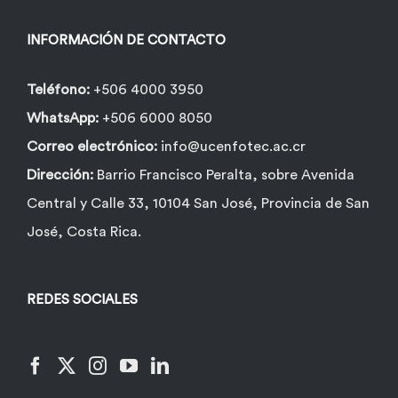
en
la
INFORMACIÓN DE CONTACTO
página
de
Teléfono:
+506 4000 3950
producto
WhatsApp:
+506 6000 8050
Correo electrónico:
info@ucenfotec.ac.cr
Dirección:
Barrio Francisco Peralta, sobre Avenida
Central y Calle 33, 10104 San José, Provincia de San
José, Costa Rica.
REDES SOCIALES