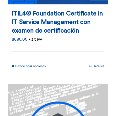
ITIL4® Foundation Certificate in
IT Service Management con
examen de certificación
$
680.00
+ 2% IVA
Este
Seleccionar opciones
Detalles
producto
tiene
múltiples
variantes.
Las
opciones