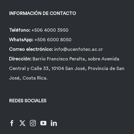
en
la
INFORMACIÓN DE CONTACTO
página
de
Teléfono:
+506 4000 3950
producto
WhatsApp:
+506 6000 8050
Correo electrónico:
info@ucenfotec.ac.cr
Dirección:
Barrio Francisco Peralta, sobre Avenida
Central y Calle 33, 10104 San José, Provincia de San
José, Costa Rica.
REDES SOCIALES