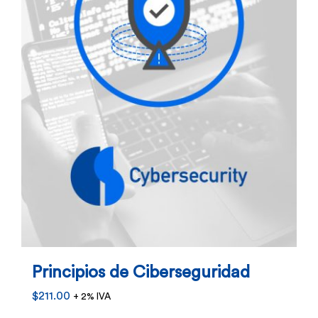
pueden
elegir
en
la
página
de
producto
Principios de Ciberseguridad
$
211.00
+ 2% IVA