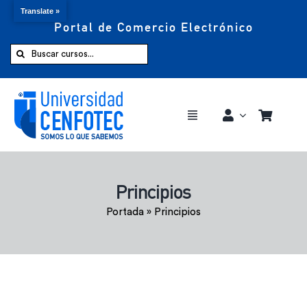
Translate »
Portal de Comercio Electrónico
Saltar
al
Buscar:
contenido
Toggle
Navigation
Comprar ahora
Principios
Inicio
Portada
»
Principios
Cursos
CENFOTEC 360°