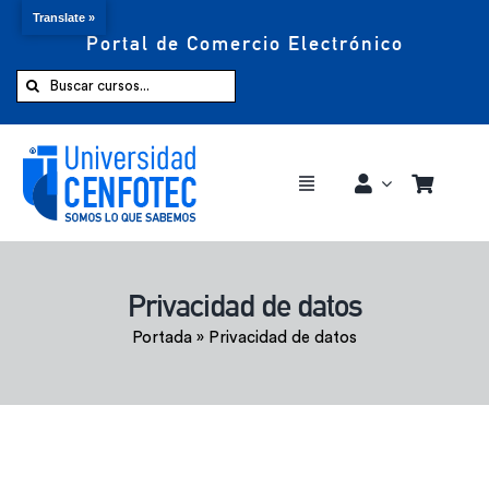
Translate »
Portal de Comercio Electrónico
Saltar
al
Buscar:
contenido
Toggle
Navigation
Comprar ahora
Privacidad de datos
Inicio
Portada
»
Privacidad de datos
Cursos
CENFOTEC 360°