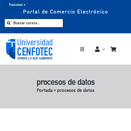
Translate »
Portal de Comercio Electrónico
Saltar
al
Buscar:
contenido
Toggle
Navigation
Comprar ahora
procesos de datos
Inicio
Portada
»
procesos de datos
Cursos
CENFOTEC 360°