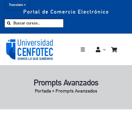
Translate »
Portal de Comercio Electrónico
Saltar
al
Buscar:
contenido
Toggle
Navigation
Comprar ahora
Prompts Avanzados
Inicio
Portada
»
Prompts Avanzados
Cursos
CENFOTEC 360°