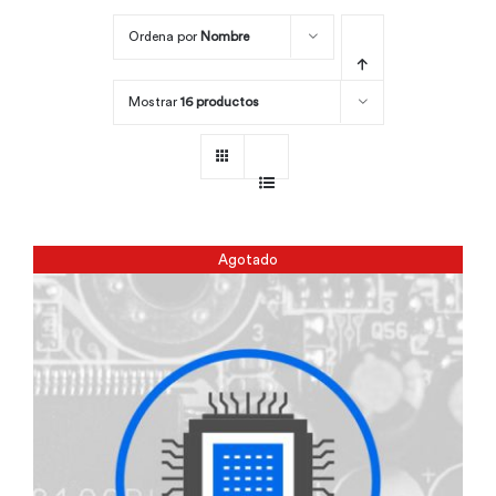
Ordena por
Nombre
Por área
Mostrar
16 productos
Carreras
Empresas
Agotado