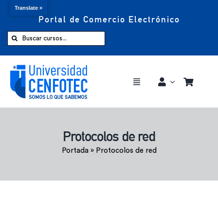
Translate »
Portal de Comercio Electrónico
Saltar
al
Buscar:
contenido
Toggle
Navigation
Comprar ahora
Protocolos de red
Inicio
Portada
»
Protocolos de red
Cursos
CENFOTEC 360°