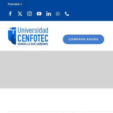
Translate »
Saltar
al
contenido
COMPRAR AHORA